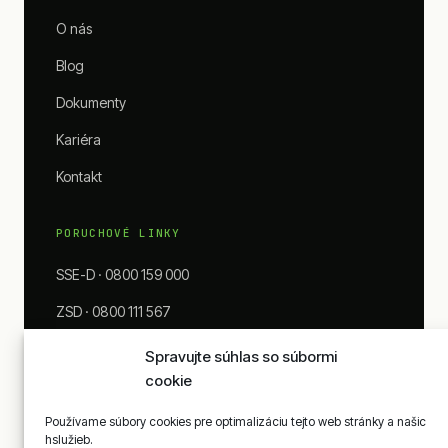
O nás
Blog
Dokumenty
Kariéra
Kontakt
PORUCHOVÉ LINKY
SSE-D · 0800 159 000
ZSD · 0800 111 567
VSD · 0800 123 332
Spravujte súhlas so súbormi
cookie
SPP-D · 0850 111 727
Používame súbory cookies pre optimalizáciu tejto web stránky a našic
hslužieb.